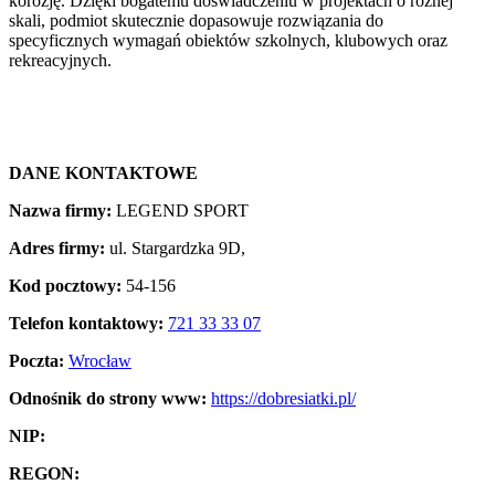
korozję. Dzięki bogatemu doświadczeniu w projektach o różnej
skali, podmiot skutecznie dopasowuje rozwiązania do
specyficznych wymagań obiektów szkolnych, klubowych oraz
rekreacyjnych.
DANE KONTAKTOWE
Nazwa firmy:
LEGEND SPORT
Adres firmy:
ul. Stargardzka 9D,
Kod pocztowy:
54-156
Telefon kontaktowy:
721 33 33 07
Poczta:
Wrocław
Odnośnik do strony www:
https://dobresiatki.pl/
NIP:
REGON: